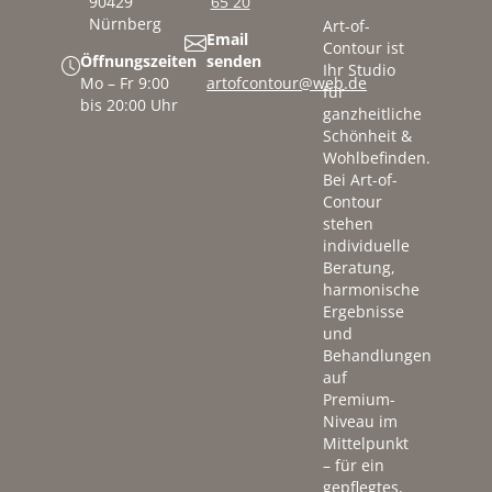
90429
65 20
Nürnberg
Art-of-
Email
Contour ist
Öffnungszeiten
senden
Ihr Studio
Mo – Fr 9:00
artofcontour@web.de
für
bis 20:00 Uhr
ganzheitliche
Schönheit &
Wohlbefinden.
Bei Art-of-
Contour
stehen
individuelle
Beratung,
harmonische
Ergebnisse
und
Behandlungen
auf
Premium-
Niveau im
Mittelpunkt
– für ein
gepflegtes,