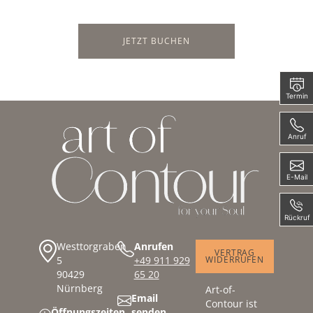
JETZT BUCHEN
Termin
Anruf
E-Mail
Rückruf
Westtorgraben
Anrufen
VERTRAG
5
+49 911 929
WIDERRUFEN
90429
65 20
Nürnberg
Art-of-
Email
Contour ist
Öffnungszeiten
senden