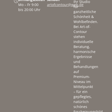
Ihr Studio
Mo – Fr 9:00
artofcontour@web.de
für
bis 20:00 Uhr
ganzheitliche
Schönheit &
Wohlbefinden.
Bei Art-of-
Contour
stehen
individuelle
Beratung,
harmonische
Ergebnisse
und
Behandlungen
auf
Premium-
Niveau im
Mittelpunkt
– für ein
gepflegtes,
natürlich
schönes
Erscheinungsbild