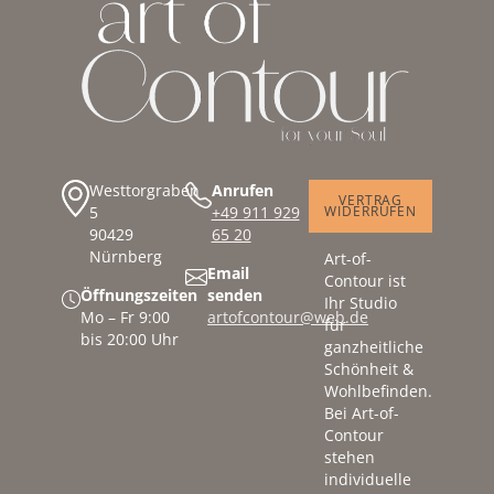
Westtorgraben
Anrufen
VERTRAG
5
+49 911 929
WIDERRUFEN
90429
65 20
Nürnberg
Art-of-
Email
Contour ist
Öffnungszeiten
senden
Ihr Studio
Mo – Fr 9:00
artofcontour@web.de
für
bis 20:00 Uhr
ganzheitliche
Schönheit &
Wohlbefinden.
Bei Art-of-
Contour
stehen
individuelle