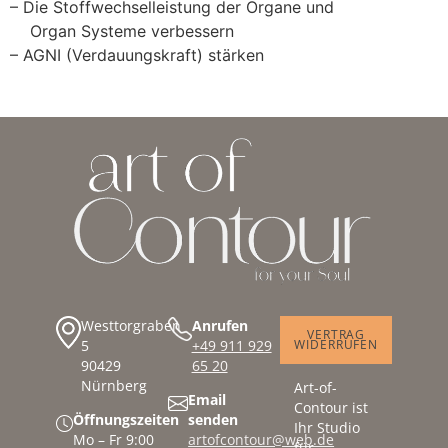
– Die Stoffwechselleistung der Organe und
Organ Systeme verbessern
– AGNI (Verdauungskraft) stärken
Westtorgraben
Anrufen
VERTRAG
5
+49 911 929
WIDERRUFEN
90429
65 20
Nürnberg
Art-of-
Email
Contour ist
Öffnungszeiten
senden
Ihr Studio
Mo – Fr 9:00
artofcontour@web.de
für