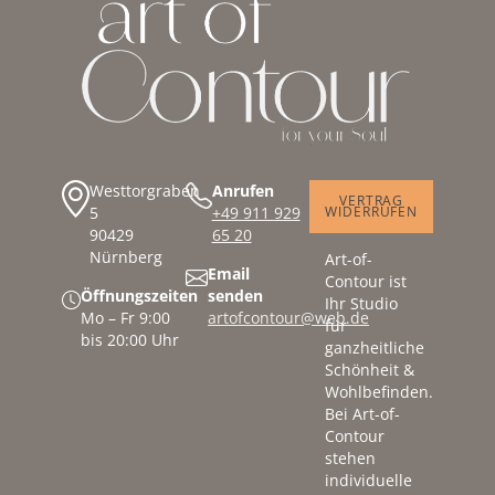
Westtorgraben
Anrufen
VERTRAG
5
+49 911 929
WIDERRUFEN
90429
65 20
Nürnberg
Art-of-
Email
Contour ist
Öffnungszeiten
senden
Ihr Studio
Mo – Fr 9:00
artofcontour@web.de
für
bis 20:00 Uhr
ganzheitliche
Schönheit &
Wohlbefinden.
Bei Art-of-
Contour
stehen
individuelle