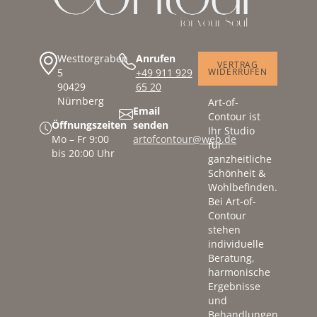
Westtorgraben
Anrufen
VERTRAG
5
+49 911 929
WIDERRUFEN
90429
65 20
Nürnberg
Art-of-
Email
Contour ist
Öffnungszeiten
senden
Ihr Studio
Mo – Fr 9:00
artofcontour@web.de
für
bis 20:00 Uhr
ganzheitliche
Schönheit &
Wohlbefinden.
Bei Art-of-
Contour
stehen
individuelle
Beratung,
harmonische
Ergebnisse
und
Behandlungen